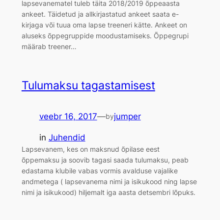
lapsevanematel tuleb täita 2018/2019 õppeaasta
ankeet. Täidetud ja allkirjastatud ankeet saata e-
kirjaga või tuua oma lapse treeneri kätte. Ankeet on
aluseks õppegruppide moodustamiseks. Õppegrupi
määrab treener…
Tulumaksu tagastamisest
veebr 16, 2017
—
jumper
by
in
Juhendid
Lapsevanem, kes on maksnud õpilase eest
õppemaksu ja soovib tagasi saada tulumaksu, peab
edastama klubile vabas vormis avalduse vajalike
andmetega ( lapsevanema nimi ja isikukood ning lapse
nimi ja isikukood) hiljemalt iga aasta detsembri lõpuks.