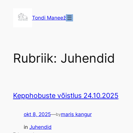
Liigu
sisu
Tondi Maneež
juurde
Rubriik:
Juhendid
Kepphobuste võistlus 24.10.2025
okt 8, 2025
—
maris kangur
by
in
Juhendid