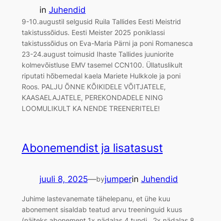
in
Juhendid
9-10.augustil selgusid Ruila Tallides Eesti Meistrid
takistussõidus. Eesti Meister 2025 poniklassi
takistussõidus on Eva-Maria Pärni ja poni Romanesca
23-24.august toimusid Ihaste Tallides juuniorite
kolmevõistluse EMV tasemel CCN100. Üllatuslikult
riputati hõbemedal kaela Mariete Hulkkole ja poni
Roos. PALJU ÕNNE KÕIKIDELE VÕITJATELE,
KAASAELAJATELE, PEREKONDADELE NING
LOOMULIKULT KA NENDE TREENERITELE!
Abonemendist ja lisatasust
juuli 8, 2025
—
jumper
in
Juhendid
by
Juhime lastevanemate tähelepanu, et ühe kuu
abonement sisaldab teatud arvu treeninguid kuus
(näiteks abonement 1x nädalas 4 tundi, 2x nädalas 8