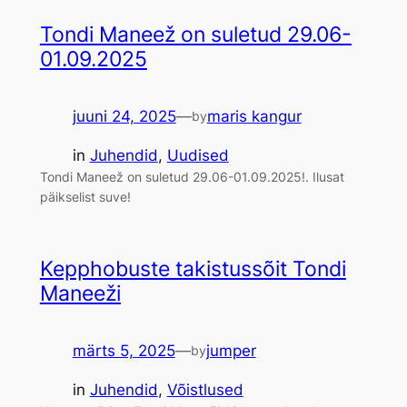
Tondi Maneež on suletud 29.06-
01.09.2025
juuni 24, 2025
—
maris kangur
by
in
Juhendid
, 
Uudised
Tondi Maneež on suletud 29.06-01.09.2025!. Ilusat
päikselist suve!
Kepphobuste takistussõit Tondi
Maneeži
märts 5, 2025
—
jumper
by
in
Juhendid
, 
Võistlused