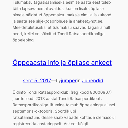
Tulumaksu tagasisaamiseks eelmise aasta eest tuleb
täita lapsevanemal avaldus, kus on lisaks õpilase
nimele näidatud õppemaksu maksja nimi ja isikukood
ja saata see sirje@capriole.ee ja anakee@hot.ee.
Meeldetuletuseks, et tulumaksu saavad tagasi ainult
need, kellel on sõlmitud Tondi Ratsaspordikooliga
õppeleping
Õppeaasta info ja õpilase ankeet
sept 5, 2017
—
jumper
in
Juhendid
by
Üldinfo Tondi Ratsaspordiklubi (reg kood 80000907)
juurde loodi 2013 aastal Tondi Ratsaspordikool .
Ratsaspordikooliga liitumine toimub õppelepingu alusel
septembris-oktoobris. Spordiklubi
ratsutamistundidesse saab vabade kohtade olemasolul
registreerida aastaringselt. Ankeet Kõigil