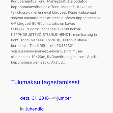
Kogupereüritus Tondi Maneežis!Olete oodatud
kepphobustevõistlusele Tondi Maneeži. Kavas on
takistussõit viiel erineval kõrgusel. Kõige väiksemad
saavad alustada maalattidest ja päeva tipphetkeks on
GP kõrgusel 80-90cm.Lisaks on kavas
talliekskursioonid. Kohapeal avatud kohvik.
KEPPHOBUSTEVÕISTLUSJUHENDToimumise aeg ja
koht: Tondi Maneež, Tondi 30, TallinnVõistluse
korraldaja: Tondi RSK , info 53437321
voistlus@tondimaneez.eeVõistlustingimused:
sisemaneez 10x20m, liivOsavõtu tingimused: Vajalik
kepphobuse olemasolu. Avatud…
Tulumaksu tagastamisest
dets. 31, 2018
—
jumper
by
in
Juhendid