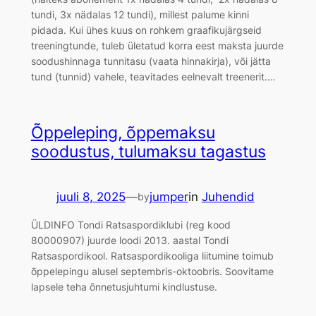
tundi, 3x nädalas 12 tundi), millest palume kinni
pidada. Kui ühes kuus on rohkem graafikujärgseid
treeningtunde, tuleb ületatud korra eest maksta juurde
soodushinnaga tunnitasu (vaata hinnakirja), või jätta
tund (tunnid) vahele, teavitades eelnevalt treenerit.…
Õppeleping, õppemaksu
soodustus, tulumaksu tagastus
juuli 8, 2025
—
jumper
in
Juhendid
by
ÜLDINFO Tondi Ratsaspordiklubi (reg kood
80000907) juurde loodi 2013. aastal Tondi
Ratsaspordikool. Ratsaspordikooliga liitumine toimub
õppelepingu alusel septembris-oktoobris. Soovitame
lapsele teha õnnetusjuhtumi kindlustuse.