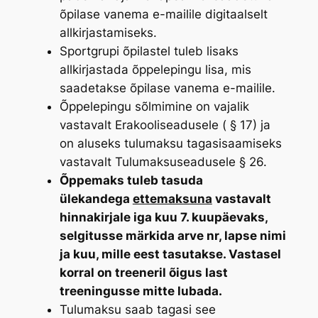
õpilase vanema e-mailile digitaalselt
allkirjastamiseks.
Sportgrupi õpilastel tuleb lisaks
allkirjastada õppelepingu lisa, mis
saadetakse õpilase vanema e-mailile.
Õppelepingu sõlmimine on vajalik
vastavalt Erakooliseadusele ( § 17) ja
on aluseks tulumaksu tagasisaamiseks
vastavalt Tulumaksuseadusele § 26.
Õppemaks tuleb tasuda
ülekandega
ettemaksuna
vastavalt
hinnakirjale iga kuu 7. kuupäevaks,
selgitusse märkida arve nr, lapse nimi
ja kuu, mille eest tasutakse. Vastasel
korral on treeneril õigus last
treeningusse mitte lubada.
Tulumaksu saab tagasi see