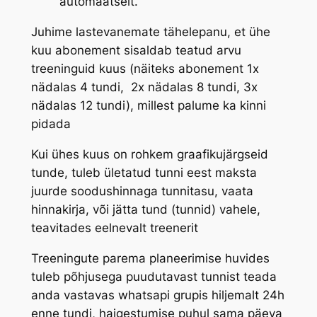
automaatselt.
Juhime lastevanemate tähelepanu, et ühe
kuu abonement sisaldab teatud arvu
treeninguid kuus (näiteks abonement 1x
nädalas 4 tundi, 2x nädalas 8 tundi, 3x
nädalas 12 tundi), millest palume ka kinni
pidada
Kui ühes kuus on rohkem graafikujärgseid
tunde, tuleb ületatud tunni eest maksta
juurde soodushinnaga tunnitasu, vaata
hinnakirja, või jätta tund (tunnid) vahele,
teavitades eelnevalt treenerit
Treeningute parema planeerimise huvides
tuleb põhjusega puudutavast tunnist teada
anda vastavas whatsapi grupis hiljemalt 24h
enne tundi, haigestumise puhul sama päeva