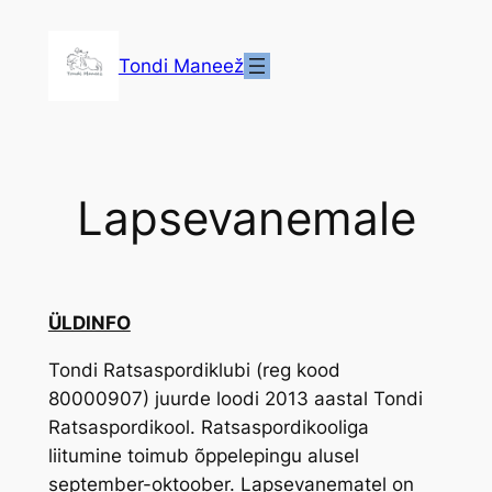
Liigu
sisu
Tondi Maneež
juurde
Lapsevanemale
ÜLDINFO
Tondi Ratsaspordiklubi (reg kood
80000907) juurde loodi 2013 aastal Tondi
Ratsaspordikool. Ratsaspordikooliga
liitumine toimub õppelepingu alusel
september-oktoober. Lapsevanematel on