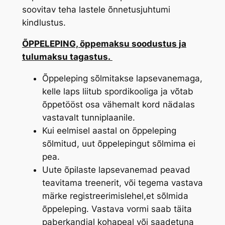
soovitav teha lastele õnnetusjuhtumi
kindlustus.
ÕPPELEPING, õppemaksu soodustus ja
tulumaksu tagastus.
Õppeleping sõlmitakse lapsevanemaga,
kelle laps liitub spordikooliga ja võtab
õppetööst osa vähemalt kord nädalas
vastavalt tunniplaanile.
Kui eelmisel aastal on õppeleping
sõlmitud, uut õppelepingut sõlmima ei
pea.
Uute õpilaste lapsevanemad peavad
teavitama treenerit, või tegema vastava
märke registreerimislehel,et sõlmida
õppeleping. Vastava vormi saab täita
paberkandjal kohapeal või saadetuna