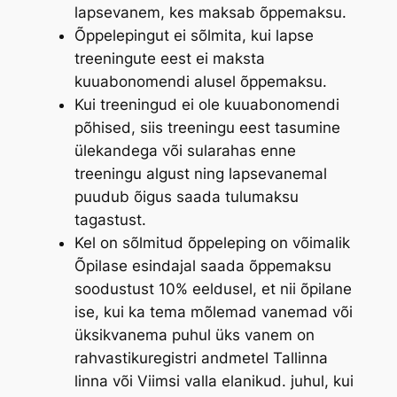
lapsevanem, kes maksab õppemaksu.
Õppelepingut ei sõlmita, kui lapse
treeningute eest ei maksta
kuuabonomendi alusel õppemaksu.
Kui treeningud ei ole kuuabonomendi
põhised, siis treeningu eest tasumine
ülekandega või sularahas enne
treeningu algust ning lapsevanemal
puudub õigus saada tulumaksu
tagastust.
Kel on sõlmitud õppeleping on võimalik
Õpilase esindajal saada õppemaksu
soodustust 10% eeldusel, et nii õpilane
ise, kui ka tema mõlemad vanemad või
üksikvanema puhul üks vanem on
rahvastikuregistri andmetel Tallinna
linna või Viimsi valla elanikud. juhul, kui