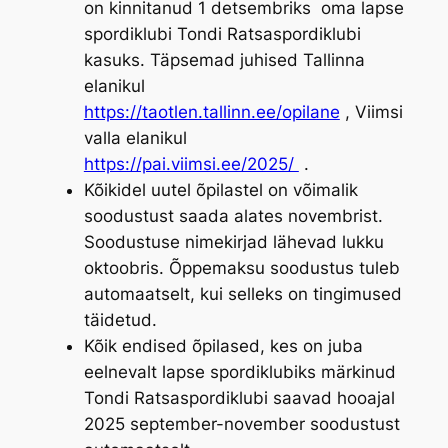
on kinnitanud 1 detsembriks oma lapse
spordiklubi Tondi Ratsaspordiklubi
kasuks. Täpsemad juhised Tallinna
elanikul
https://taotlen.tallinn.ee/opilane
, Viimsi
valla elanikul
https://pai.viimsi.ee/2025/
.
Kõikidel uutel õpilastel on võimalik
soodustust saada alates novembrist.
Soodustuse nimekirjad lähevad lukku
oktoobris. Õppemaksu soodustus tuleb
automaatselt, kui selleks on tingimused
täidetud.
Kõik endised õpilased, kes on juba
eelnevalt lapse spordiklubiks märkinud
Tondi Ratsaspordiklubi saavad hooajal
2025 september-november soodustust