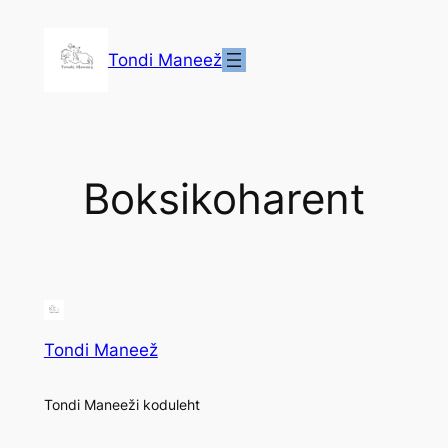
Liigu
sisu
Tondi Maneež
juurde
Boksikoharent
Tondi Maneež
Tondi Maneeži koduleht