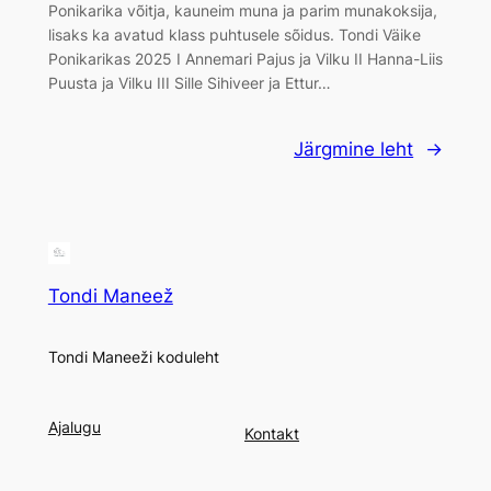
Ponikarika võitja, kauneim muna ja parim munakoksija,
lisaks ka avatud klass puhtusele sõidus. Tondi Väike
Ponikarikas 2025 I Annemari Pajus ja Vilku II Hanna-Liis
Puusta ja Vilku III Sille Sihiveer ja Ettur…
Järgmine leht
→
Tondi Maneež
Tondi Maneeži koduleht
Ajalugu
Kontakt