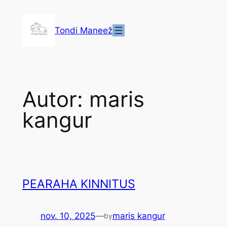
Liigu
sisu
Tondi Maneež
juurde
Autor:
maris
kangur
PEARAHA KINNITUS
nov. 10, 2025
—
maris kangur
by