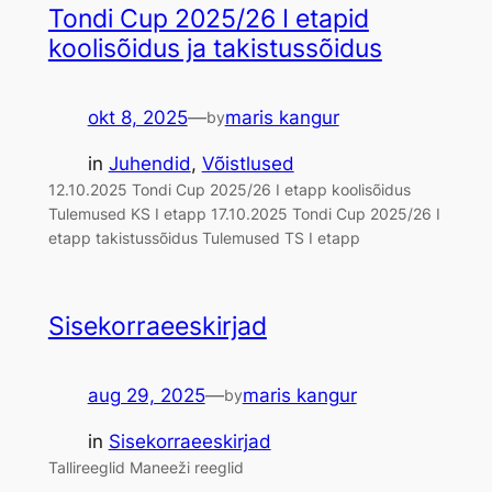
Tondi Cup 2025/26 I etapid
koolisõidus ja takistussõidus
okt 8, 2025
—
maris kangur
by
in
Juhendid
, 
Võistlused
12.10.2025 Tondi Cup 2025/26 I etapp koolisõidus
Tulemused KS I etapp 17.10.2025 Tondi Cup 2025/26 I
etapp takistussõidus Tulemused TS I etapp
Sisekorraeeskirjad
aug 29, 2025
—
maris kangur
by
in
Sisekorraeeskirjad
Tallireeglid Maneeži reeglid