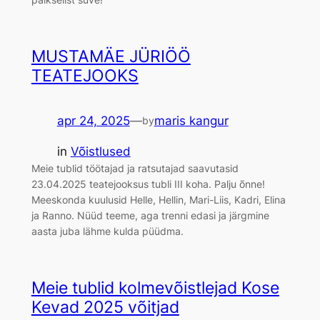
MUSTAMÄE JÜRIÖÖ
TEATEJOOKS
apr 24, 2025
—
maris kangur
by
in
Võistlused
Meie tublid töötajad ja ratsutajad saavutasid
23.04.2025 teatejooksus tubli III koha. Palju õnne!
Meeskonda kuulusid Helle, Hellin, Mari-Liis, Kadri, Elina
ja Ranno. Nüüd teeme, aga trenni edasi ja järgmine
aasta juba lähme kulda püüdma.
Meie tublid kolmevõistlejad Kose
Kevad 2025 võitjad