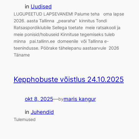
in
Uudised
LUGUPEETUD LAPSEVANEM! Palume teha oma lapse
2026. aasta Tallinna „pearaha” kinnitus Tondi
Ratsaspordiklubile Sellega toetate meie ratsakooli ja
meie ponisid/hobuseid Kinnituse tegemiseks tuleb
minna pai.tallinn.ee domeenile või Tallinna e-
teenindusse. Pöörake tähelepanu aastaarvule 2026
Täname
Kepphobuste võistlus 24.10.2025
okt 8, 2025
—
maris kangur
by
in
Juhendid
Tulemused