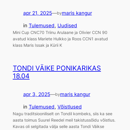
apr 21, 2025
—
maris kangur
by
in
Tulemused
, 
Uudised
Mini Cup CNC70 Triinu Arulaane ja Olivier CCN 90
avatud klass Mariete Hulkko ja Roos CCN1 avatud
klass Maris Issak ja Kürii K
TONDI VÄIKE PONIKARIKAS
18.04
apr 3, 2025
—
maris kangur
by
in
Tulemused
, 
Võistlused
Nagu traditsiooniliselt on Tondil kombeks, siis ka see
aasta toimus Suurel Reedel meil takistussõidu võistlus.
Kavas oli selgitada välja selle aasta Tondi Väikse