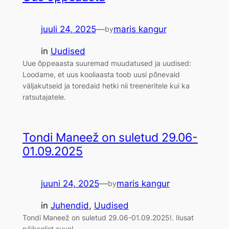
juuli 24, 2025
—
maris kangur
by
in
Uudised
Uue õppeaasta suuremad muudatused ja uudised:
Loodame, et uus kooliaasta toob uusi põnevaid
väljakutseid ja toredaid hetki nii treeneritele kui ka
ratsutajatele.
Tondi Maneež on suletud 29.06-
01.09.2025
juuni 24, 2025
—
maris kangur
by
in
Juhendid
, 
Uudised
Tondi Maneež on suletud 29.06-01.09.2025!. Ilusat
päikselist suve!