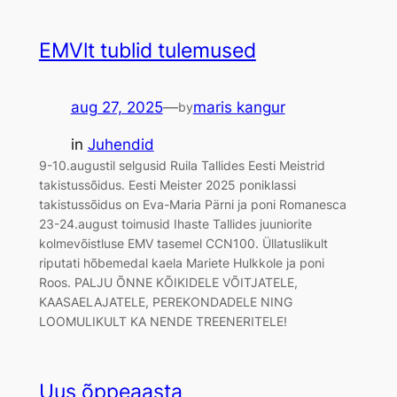
EMVlt tublid tulemused
aug 27, 2025
—
maris kangur
by
in
Juhendid
9-10.augustil selgusid Ruila Tallides Eesti Meistrid
takistussõidus. Eesti Meister 2025 poniklassi
takistussõidus on Eva-Maria Pärni ja poni Romanesca
23-24.august toimusid Ihaste Tallides juuniorite
kolmevõistluse EMV tasemel CCN100. Üllatuslikult
riputati hõbemedal kaela Mariete Hulkkole ja poni
Roos. PALJU ÕNNE KÕIKIDELE VÕITJATELE,
KAASAELAJATELE, PEREKONDADELE NING
LOOMULIKULT KA NENDE TREENERITELE!
Uus õppeaasta