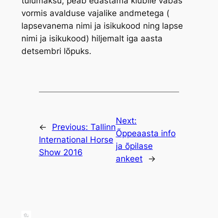
tulumaksu, peab edastama klubile vabas
vormis avalduse vajalike andmetega (
lapsevanema nimi ja isikukood ning lapse
nimi ja isikukood) hiljemalt iga aasta
detsembri lõpuks.
Next:
←
Previous:
Tallinn
Õppeaasta info
International Horse
ja õpilase
Show 2016
ankeet
→