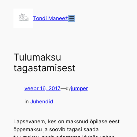
Liigu
sisu
Tondi Maneež
juurde
Tulumaksu
tagastamisest
veebr 16, 2017
—
jumper
by
in
Juhendid
Lapsevanem, kes on maksnud õpilase eest
õppemaksu ja soovib tagasi saada