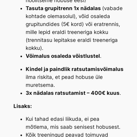
hoolitseme hobuse eest!
Tasuta grupitrenn 1x nädalas
(vabade
kohtade olemasolul), võid osaleda
grupitundides (5€ kord) või eratrennis,
mille lepid eraldi treeneriga kokku
(trennitasu lepitakse eraldi treeneriga
kokku).
Võimalus osaleda võistlustel
.
Kindel ja paindlik ratsutamisvõimalus
ilma riskita, et pead hobuse üle
muretsema.
3x nädalas ratsutamist – 400€ kuus
.
Lisaks:
Kui tahad edasi liikuda, ei pea
mõtlema, mis saab senisest hobusest.
Kõik treeningud peavad toimuvad