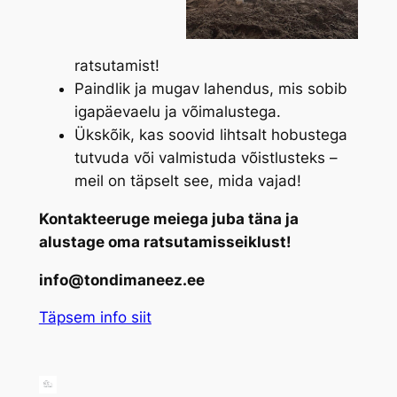
ratsutamist!
Paindlik ja mugav lahendus, mis sobib
igapäevaelu ja võimalustega.
Ükskõik, kas soovid lihtsalt hobustega
tutvuda või valmistuda võistlusteks –
meil on täpselt see, mida vajad!
Kontakteeruge meiega juba täna ja
alustage oma ratsutamisseiklust!
info@tondimaneez.ee
Täpsem info siit