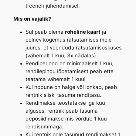
treeneri juhendamisel.
Mis on vajalik?
Sul peab olema
roheline kaart
ja
eelnev kogemus ratsutamises meie
juures, et veenduda ratsutamisoskuses
(vähemalt 1 kuu, 3x nädalas).
Rendiperiood on minimaalselt 1 kuu,
rendilepingu lõpetamisest peab ette
teatama vähemalt 1 kuu!
Kui hobune on haige või lonkab, peab
rentnik siiski tasuma renditasu.
Rendimakse teostatakse iga kuu
alguses, rentnik peab tasuma
deposiidimakse mis võrdub 1 kuu
rendisummaga.
Kui rentnik pole tasunud rendimakset 1