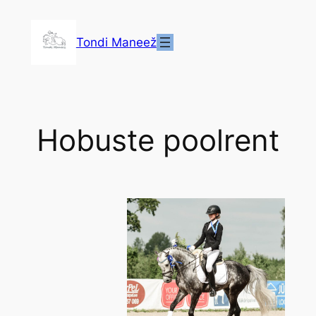
Liigu
sisu
Tondi Maneež
juurde
Hobuste poolrent