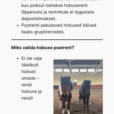
kuu jooksul loetakse hobuserent
lõppenuks ja rentnikule ei tagastata
deposiidimakset.
Poolrenti pakutavad hobused käivad
lisaks grupitrennides.
Miks valida hobuse poolrent?
Ei ole vaja
täielikult
hobust
omada –
rendi
hobune ja
naudi