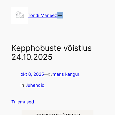
Liigu
sisu
Tondi Maneež
juurde
Kepphobuste võistlus
24.10.2025
okt 8, 2025
—
maris kangur
by
in
Juhendid
Tulemused