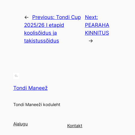
←
Previous:
Tondi Cup
Next:
2025/26 I etapid
PEARAHA
koolisõidus ja
KINNITUS
takistussõidus
→
Tondi Maneež
Tondi Maneeži koduleht
Ajalugu
Kontakt