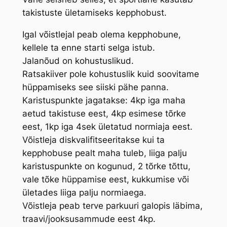
takistuste ületamiseks kepphobust.
Igal võistlejal peab olema kepphobune,
kellele ta enne starti selga istub.
Jalanõud on kohustuslikud.
Ratsakiiver pole kohustuslik kuid soovitame
hüppamiseks see siiski pähe panna.
Karistuspunkte jagatakse: 4kp iga maha
aetud takistuse eest, 4kp esimese tõrke
eest, 1kp iga 4sek ületatud normiaja eest.
Võistleja diskvalifitseeritakse kui ta
kepphobuse pealt maha tuleb, liiga palju
karistuspunkte on kogunud, 2 tõrke tõttu,
vale tõke hüppamise eest, kukkumise või
ületades liiga palju normiaega.
Võistleja peab terve parkuuri galopis läbima,
traavi/jooksusammude eest 4kp.