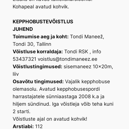
Kohapeal avatud kohvik.
KEPPHOBUSTEVÕISTLUS
JUHEND
Toimumise aeg ja koht:
Tondi Maneež,
Tondi 30, Tallinn
Võistluse korraldaja:
Tondi RSK , info
53437321 voistlus@tondimaneez.ee
Võistlustingimused:
sisemaneez 10x20m,
liiv
Osavõtu tingimused:
Vajalik kepphobuse
olemasolu. Avatud kepphobusespordi
harrastajatele sünniaastaga 2008 k.a ja
hiljem sündinud. Iga võistleja võib teha kuni
2 starti.
Võistluste ajal on avatud kohvik!
Arstiabi:
112