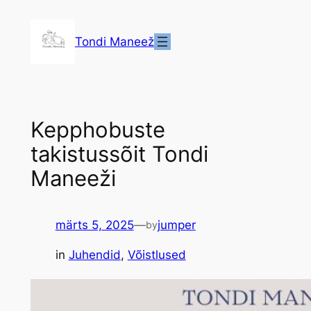
Liigu
sisu
Tondi Maneež
juurde
Kepphobuste
takistussõit Tondi
Maneeži
märts 5, 2025
—
jumper
by
in
Juhendid
, 
Võistlused