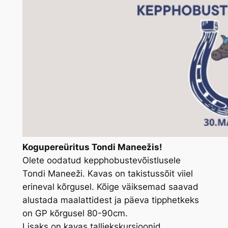
Kogupereüritus Tondi Maneežis!
Olete oodatud kepphobustevõistlusele
Tondi Maneeži. Kavas on takistussõit viiel
erineval kõrgusel. Kõige väiksemad saavad
alustada maalattidest ja päeva tipphetkeks
on GP kõrgusel 80-90cm.
Lisaks on kavas talliekskursioonid.