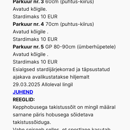
Parkuur nr. 3
60cm (puhtus-kiirus)
Avatud kõigile.
Stardimaks 10 EUR
Parkuur nr. 4
70cm (puhtus-kiirus)
Avatud kõigile .
Stardimaks 10 EUR
Parkuur nr. 5
GP 80-90cm (ümberhüpetele)
Avatud kõigile .
Stardimaks 10 EUR
Esialgsed stardijärjekorrad ja täpsustatud
ajakava avalikustatakse hiljemalt
29.03.2025 Alloleval lingil
JUHEND
REEGLID:
Kepphobusega takistussõit on mingil määral
sarnane päris hobusega sõidetava
takistussõiduga.
Vahe seisneb selles, et sportlane kasutab