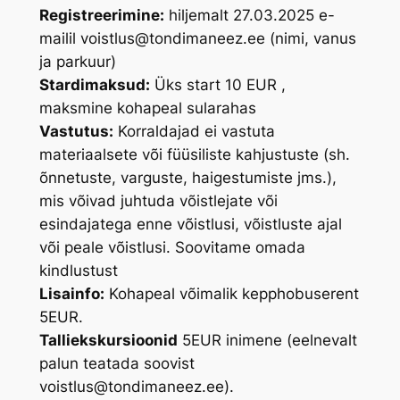
Registreerimine:
hiljemalt 27.03.2025 e-
mailil voistlus@tondimaneez.ee (nimi, vanus
ja parkuur)
Stardimaksud:
Üks start 10 EUR ,
maksmine kohapeal sularahas
Vastutus:
Korraldajad ei vastuta
materiaalsete või füüsiliste kahjustuste (sh.
õnnetuste, varguste, haigestumiste jms.),
mis võivad juhtuda võistlejate või
esindajatega enne võistlusi, võistluste ajal
või peale võistlusi. Soovitame omada
kindlustust
Lisainfo:
Kohapeal võimalik kepphobuserent
5EUR.
Talliekskursioonid
5EUR inimene (eelnevalt
palun teatada soovist
voistlus@tondimaneez.ee).