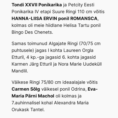
Tondi XXVII Ponikarika
ja Petcity Eesti
Ponikarika IV etapi Suure Ringi 110 cm võitis
HANNA-LIISA ERVIN ponil ROMANSCA
,
kolmas oli meie hiidlane Helisa Tartu ponil
Bingo Des Chenets.
Samas toimunud Algajate Ringi (70/75 cm
puhtusele) jagas I kohta Laureen Orgla
Etturil, 4 kp.-ga jagasid 6. kohta jagasid
Karmen Järg Etturil ja Nora Marie Uudeküll
Mandlil.
Väikese Ringi 75/80 cm ideaalajale võitis
Carmen Sõlg
väikesel ponil Odrina,
Eva-
Maria Pärni Machol
oli kolmas ja
7.auhinnalisel kohal Alexandra Maria
Orukask Tantel.