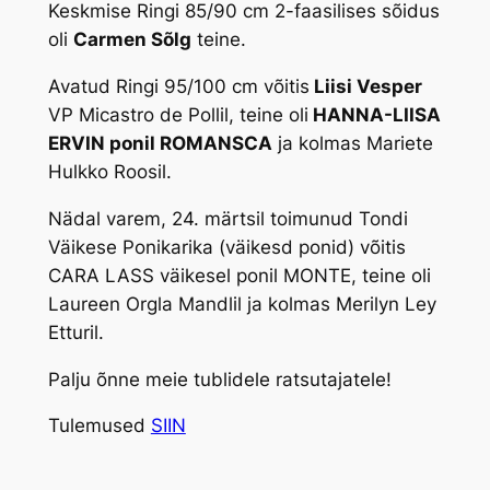
Keskmise Ringi 85/90 cm 2-faasilises sõidus
oli
Carmen Sõlg
teine.
Avatud Ringi 95/100 cm võitis
Liisi Vesper
VP Micastro de Pollil, teine oli
HANNA-LIISA
ERVIN ponil ROMANSCA
ja kolmas Mariete
Hulkko Roosil.
Nädal varem, 24. märtsil toimunud Tondi
Väikese Ponikarika (väikesd ponid) võitis
CARA LASS väikesel ponil MONTE, teine oli
Laureen Orgla Mandlil ja kolmas Merilyn Ley
Etturil.
Palju õnne meie tublidele ratsutajatele!
Tulemused
SIIN