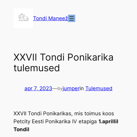
Liigu
sisu
Tondi Maneež
juurde
XXVII Tondi Ponikarika
tulemused
apr 7, 2023
—
jumper
in
Tulemused
by
XXVII Tondi Ponikarikas, mis toimus koos
Petcity Eesti Ponikarika IV etapiga
1.aprillil
Tondil