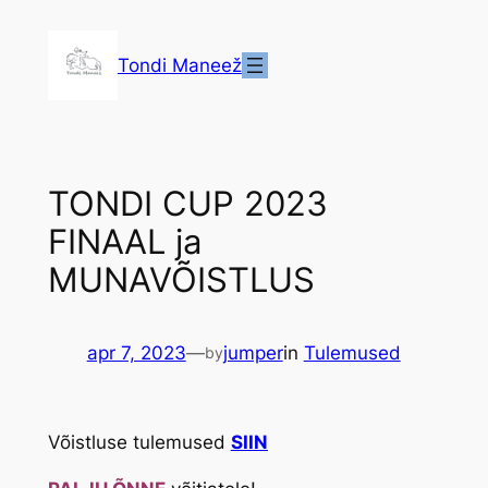
Liigu
sisu
Tondi Maneež
juurde
TONDI CUP 2023
FINAAL ja
MUNAVÕISTLUS
apr 7, 2023
—
jumper
in
Tulemused
by
Võistluse tulemused
SIIN