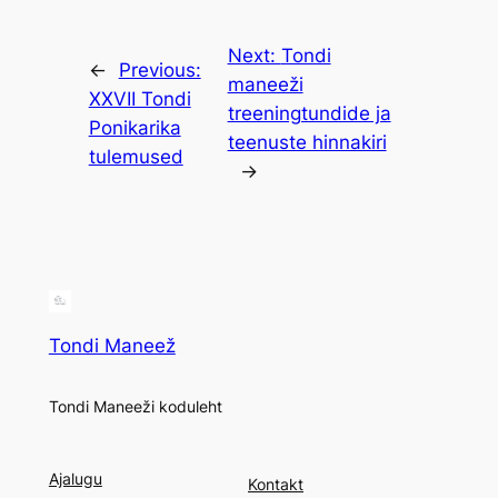
Next:
Tondi
←
Previous:
maneeži
XXVII Tondi
treeningtundide ja
Ponikarika
teenuste hinnakiri
tulemused
→
Tondi Maneež
Tondi Maneeži koduleht
Ajalugu
Kontakt