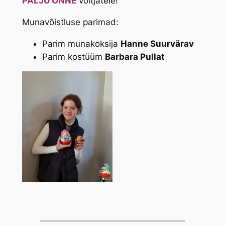
PALJU ÕNNE
võitjatele!
Munavõistluse parimad:
Parim munakoksija
Hanne Suurvärav
Parim kostüüm
Barbara Pullat