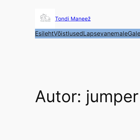
Liigu
sisu
Tondi Maneež
juurde
Esileht
Võistlused
Lapsevanemale
Gale
Autor:
jumper