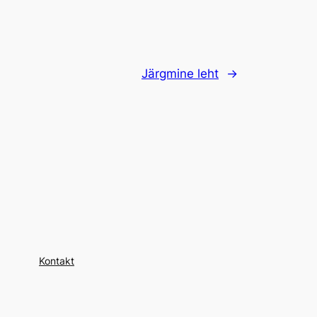
Järgmine leht
→
Kontakt