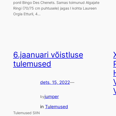
ponil Bingo Des Chenets. Samas toimunud Algajate
Ringi (70/75 cm puhtusele) jagas I kohta Laureen
Orgla Etturil, 4…
6.jaanuari võistluse
tulemused
dets. 15, 2022
—
jumper
by
in
Tulemused
Tulemused SIIN