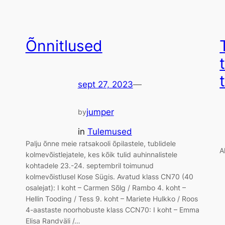
Õnnitlused
sept 27, 2023
—
jumper
by
in
Tulemused
Palju õnne meie ratsakooli õpilastele, tublidele
A
kolmevõistlejatele, kes kõik tulid auhinnalistele
kohtadele 23.-24. septembril toimunud
kolmevõistlusel Kose Sügis. Avatud klass CN70 (40
osalejat): I koht – Carmen Sõlg / Rambo 4. koht –
Hellin Tooding / Tess 9. koht – Mariete Hulkko / Roos
4-aastaste noorhobuste klass CCN70: I koht – Emma
Elisa Randväli /…