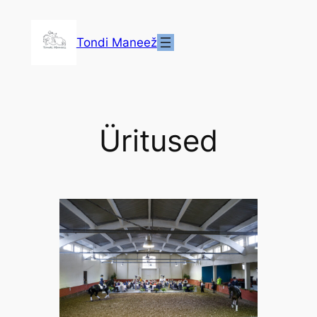
Liigu
sisu
Tondi Maneež
juurde
Üritused