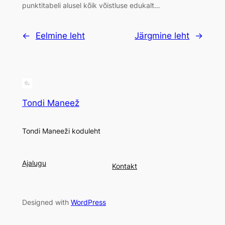
punktitabeli alusel kõik võistluse edukalt…
←
Eelmine leht
Järgmine leht
→
Tondi Maneež
Tondi Maneeži koduleht
Ajalugu
Kontakt
Designed with
WordPress