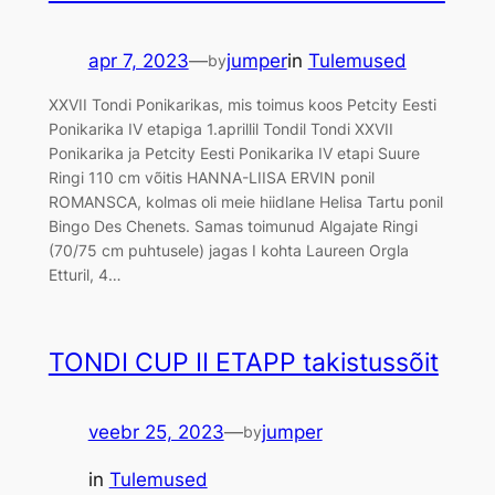
apr 7, 2023
—
jumper
in
Tulemused
by
XXVII Tondi Ponikarikas, mis toimus koos Petcity Eesti
Ponikarika IV etapiga 1.aprillil Tondil Tondi XXVII
Ponikarika ja Petcity Eesti Ponikarika IV etapi Suure
Ringi 110 cm võitis HANNA-LIISA ERVIN ponil
ROMANSCA, kolmas oli meie hiidlane Helisa Tartu ponil
Bingo Des Chenets. Samas toimunud Algajate Ringi
(70/75 cm puhtusele) jagas I kohta Laureen Orgla
Etturil, 4…
TONDI CUP II ETAPP takistussõit
veebr 25, 2023
—
jumper
by
in
Tulemused