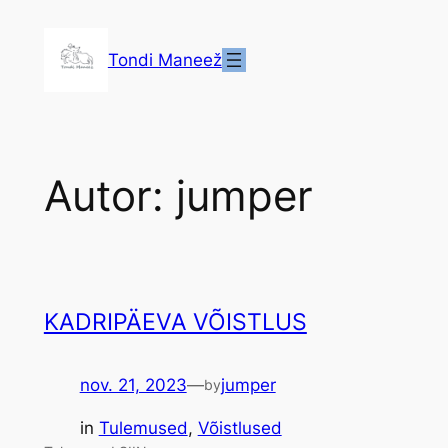
Liigu
sisu
Tondi Maneež
juurde
Autor:
jumper
KADRIPÄEVA VÕISTLUS
nov. 21, 2023
—
jumper
by
in
Tulemused
, 
Võistlused