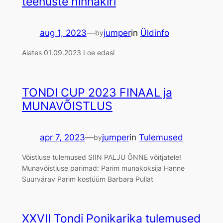
teenuste hinnakiri
aug 1, 2023
—
jumper
in
Üldinfo
by
Alates 01.09.2023 Loe edasi
TONDI CUP 2023 FINAAL ja
MUNAVÕISTLUS
apr 7, 2023
—
jumper
in
Tulemused
by
Võistluse tulemused SIIN PALJU ÕNNE võitjatele!
Munavõistluse parimad: Parim munakoksija Hanne
Suurvärav Parim kostüüm Barbara Pullat
XXVII Tondi Ponikarika tulemused