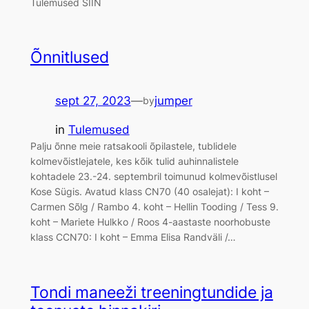
Tulemused SIIN
Õnnitlused
sept 27, 2023
—
jumper
by
in
Tulemused
Palju õnne meie ratsakooli õpilastele, tublidele
kolmevõistlejatele, kes kõik tulid auhinnalistele
kohtadele 23.-24. septembril toimunud kolmevõistlusel
Kose Sügis. Avatud klass CN70 (40 osalejat): I koht –
Carmen Sõlg / Rambo 4. koht – Hellin Tooding / Tess 9.
koht – Mariete Hulkko / Roos 4-aastaste noorhobuste
klass CCN70: I koht – Emma Elisa Randväli /…
Tondi maneeži treeningtundide ja