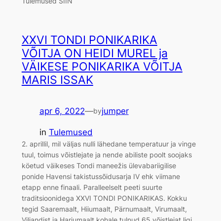
Tulemused SIIN
XXVI TONDI PONIKARIKA
VÕITJA ON HEIDI MUREL ja
VÄIKESE PONIKARIKA VÕITJA
MARIS ISSAK
apr 6, 2022
—
jumper
by
in
Tulemused
2. aprillil, mil väljas nulli lähedane temperatuur ja vinge
tuul, toimus võistlejate ja nende abiliste poolt soojaks
köetud väikeses Tondi maneežis ülevabariigilise
ponide Havensi takistussõidusarja IV ehk viimane
etapp enne finaali. Paralleelselt peeti suurte
traditsioonidega XXVI TONDI PONIKARIKAS. Kokku
tegid Saaremaalt, Hiiumaalt, Pärnumaalt, Virumaalt,
Viljandist ja Harjumaalt kohale tulnud 65 võistlejat ligi