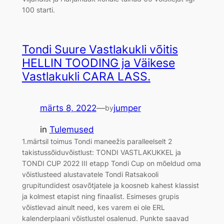
100 starti.
Tondi Suure Vastlakukli võitis
HELLIN TOODING ja Väikese
Vastlakukli CARA LASS.
märts 8, 2022
—
jumper
by
in
Tulemused
1.märtsil toimus Tondi maneežis paralleelselt 2
takistussõiduvõistlust: TONDI VASTLAKUKKEL ja
TONDI CUP 2022 III etapp Tondi Cup on mõeldud oma
võistlusteed alustavatele Tondi Ratsakooli
grupitundidest osavõtjatele ja koosneb kahest klassist
ja kolmest etapist ning finaalist. Esimeses grupis
võistlevad ainult need, kes varem ei ole ERL
kalenderplaani võistlustel osalenud. Punkte saavad